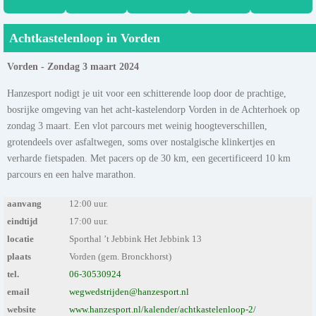
Achtkastelenloop in Vorden
Vorden - Zondag 3 maart 2024
Hanzesport nodigt je uit voor een schitterende loop door de prachtige,
bosrijke omgeving van het acht-kastelendorp Vorden in de Achterhoek op
zondag 3 maart. Een vlot parcours met weinig hoogteverschillen,
grotendeels over asfaltwegen, soms over nostalgische klinkertjes en
verharde fietspaden. Met pacers op de 30 km, een gecertificeerd 10 km
parcours en een halve marathon.
aanvang
12:00 uur.
eindtijd
17:00 uur.
locatie
Sporthal ’t Jebbink Het Jebbink 13
plaats
Vorden (gem. Bronckhorst)
tel.
06-30530924
email
wegwedstrijden@hanzesport.nl
website
www.hanzesport.nl/kalender/achtkastelenloop-2/