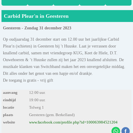
Carbid Plear'n in Geesteren
Geesteren - Zondag 31 december 2023
Op oudjaarsdag 31 december start om 12.00 uur het jaarlijkse Carbid
Plear'n (schieten) in Geesteren bij 't Huuske. Laat je verrassen door
knallend carbid, samen met vriendegroep KUG, Keet de Hiele, D.T.
Ouwehoeren & ‘t Huuske zullen zij het jaar 2023 knallend afsluiten. De
muzikale klanken van Switchband maken het een onvergetelijke middag.
Dit alles onder het genot van een hapje en/of drankje.
De toegang is gratis - vrij gift
aanvang
12:00 uur.
eindtijd
19:00 uur.
locatie
Tolweg 1
plaats
Geesteren (gem. Berkelland)
website
www.facebook.com/profile.php?id=100063984521204