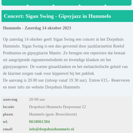
Concert: Sigan Swing - Gipsyjazz in Hummelo
Hummelo - Zaterdag 14 oktober 2023
Op zaterdag 14 oktober geeft Sigan Swing een concert in het Dorpshuis
Hummelo. Sigan Swing is een duo gevormd door jazzklarinettist Roelof
Posthumus en gipsygitarist Manito. Ze brengen een repertoire dat bestaat
uit aangrijpende zigeunermelodieën en levendige klanken uit het
gipsyjazzgenre. De warme gitaarklanken en het melancholische geluid van
de klarinet zorgen vaak voor kippenvel bij het publiek.
De aanvang is 20.00 uur (inloop vanaf 19.30 uur). Entree €15,- Reserveren
en meer info zie website Dorpshuis Hummelo.
aanvang
20:00 uur.
locatie
Dorpshuis Hummelo Dorpsstraat 22
plaats
Hummelo (gem. Bronckhorst)
tel.
0618061384
email
info@dorpshuishummelo.nl