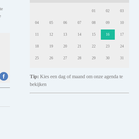
te
01
02
03
e
04
05
06
07
08
09
10
11
12
13
14
15
16
17
18
19
20
21
22
23
24
25
26
27
28
29
30
31
Tip:
Kies een dag of maand om onze agenda te
bekijken