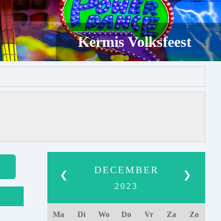
Kermis Volksfeest
DECEMBER
❮
❯
2023
Ma
Di
Wo
Do
Vr
Za
Zo