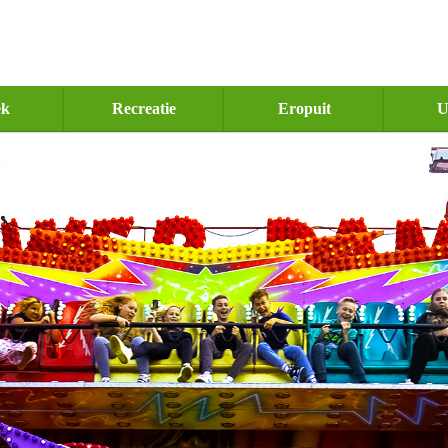
ek
Recreatie
Eropuit
U