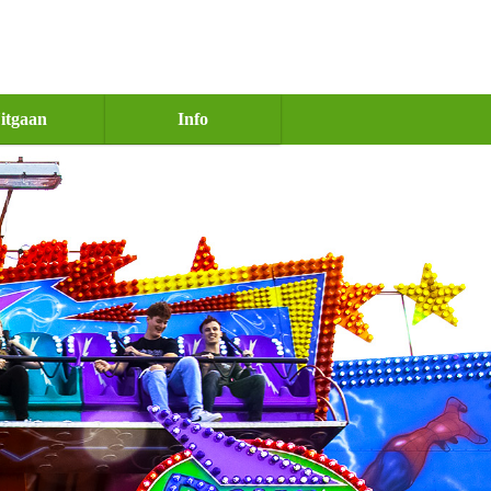
itgaan
Info