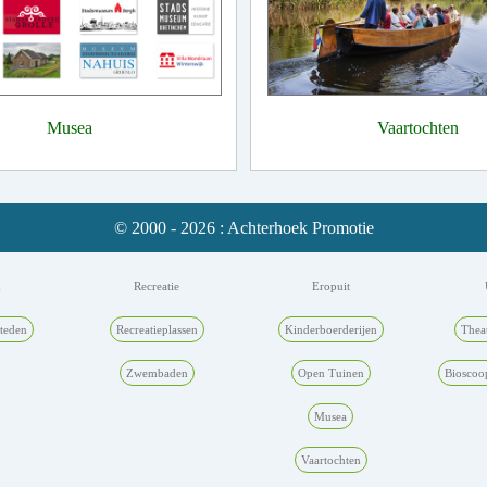
Musea
Vaartochten
© 2000 - 2026 : Achterhoek Promotie
k
Recreatie
Eropuit
teden
Recreatieplassen
Kinderboerderijen
Thea
Zwembaden
Open Tuinen
Bioscoo
Musea
Vaartochten