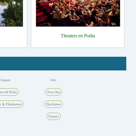
Theaters en Podia
Uitgaan
Info
ters & Podia
Over Ons
p & Filmhuizen
Disclaimer
Contact