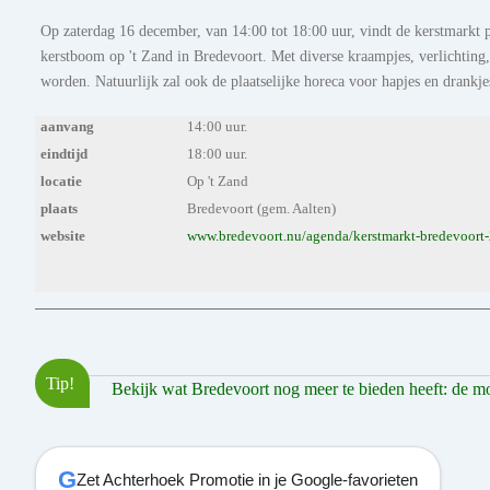
Op zaterdag 16 december, van 14:00 tot 18:00 uur, vindt de kerstmarkt 
kerstboom op 't Zand in Bredevoort. Met diverse kraampjes, verlichting, 
worden. Natuurlijk zal ook de plaatselijke horeca voor hapjes en drankje
aanvang
14:00 uur.
eindtijd
18:00 uur.
locatie
Op 't Zand
plaats
Bredevoort (gem. Aalten)
website
www.bredevoort.nu/agenda/kerstmarkt-bredevoort-
Tip!
Bekijk wat Bredevoort nog meer te bieden heeft: de mooi
G
Zet Achterhoek Promotie in je Google-favorieten