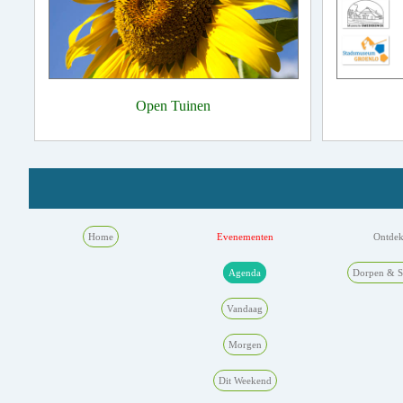
Open Tuinen
Home
Evenementen
Ontde
Agenda
Dorpen & S
Vandaag
Morgen
Dit Weekend