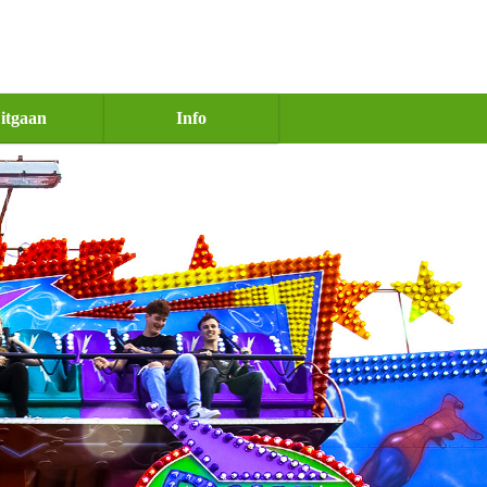
itgaan
Info