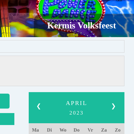
Kermis Volksfeest
APRIL
❮
❯
2023
Ma
Di
Wo
Do
Vr
Za
Zo