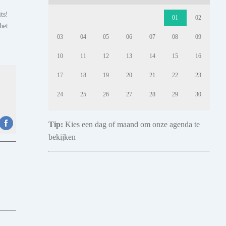
ts!
01
02
het
03
04
05
06
07
08
09
10
11
12
13
14
15
16
17
18
19
20
21
22
23
24
25
26
27
28
29
30
Tip:
Kies een dag of maand om onze agenda te
bekijken