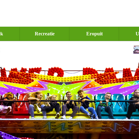
ek
Recreatie
Eropuit
U