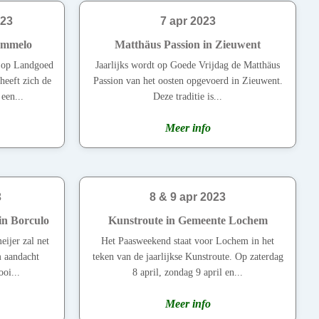
023
7 apr 2023
ummelo
Matthäus Passion in Zieuwent
 op Landgoed
Jaarlijks wordt op Goede Vrijdag de Matthäus
eeft zich de
Passion van het oosten opgevoerd in Zieuwent.
 een...
Deze traditie is...
Meer info
3
8 & 9 apr 2023
in Borculo
Kunstroute in Gemeente Lochem
ijer zal net
Het Paasweekend staat voor Lochem in het
m aandacht
teken van de jaarlijkse Kunstroute. Op zaterdag
oi...
8 april, zondag 9 april en...
Meer info