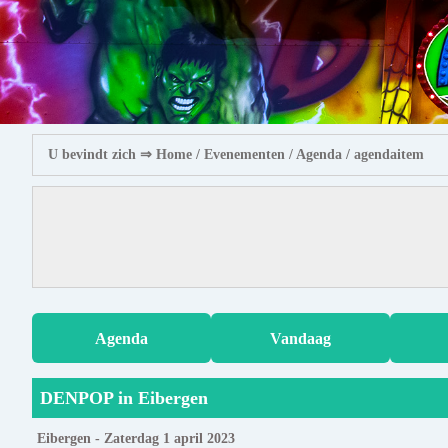
U bevindt zich ⇒
Home
/ Evenementen /
Agenda
/ agendaitem
Agenda
Vandaag
DENPOP in Eibergen
Eibergen - Zaterdag 1 april 2023