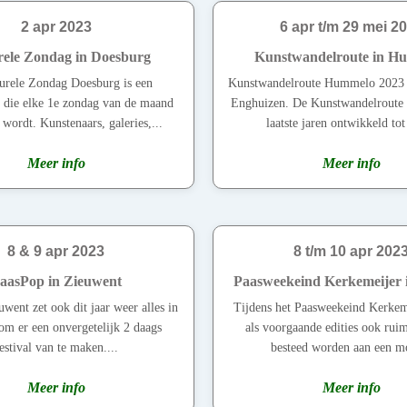
2 apr 2023
6 apr t/m 29 mei 2
rele Zondag in Doesburg
Kunstwandelroute in H
urele Zondag Doesburg is een
Kunstwandelroute Hummelo 2023
e die elke 1e zondag van de maand
Enghuizen. De Kunstwandelroute h
wordt. Kunstenaars, galeries,...
laatste jaren ontwikkeld tot
Meer info
Meer info
8 & 9 apr 2023
8 t/m 10 apr 202
aasPop in Zieuwent
Paasweekeind Kerkemeijer 
went zet ook dit jaar weer alles in
Tijdens het Paasweekeind Kerkeme
om er een onvergetelijk 2 daags
als voorgaande edities ook rui
estival van te maken....
besteed worden aan een mo
Meer info
Meer info