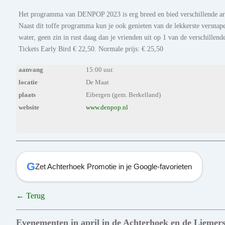
Het programma van DENPOP 2023 is erg breed en bied verschillende arti
Naast dit toffe programma kun je ook genieten van de lekkerste versnape
water, geen zin in rust daag dan je vrienden uit op 1 van de verschillende
Tickets Early Bird € 22,50. Normale prijs: € 25,50
aanvang
15:00 uur.
locatie
De Maat
plaats
Eibergen (gem. Berkelland)
website
www.denpop.nl
G
Zet Achterhoek Promotie in je Google-favorieten
← Terug
Evenementen in april in de Achterhoek en de Liemer