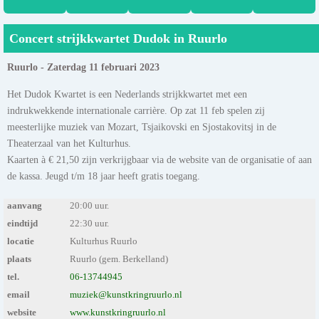
Concert strijkkwartet Dudok in Ruurlo
Ruurlo - Zaterdag 11 februari 2023
Het Dudok Kwartet is een Nederlands strijkkwartet met een
indrukwekkende internationale carrière. Op zat 11 feb spelen zij
meesterlijke muziek van Mozart, Tsjaikovski en Sjostakovitsj in de
Theaterzaal van het Kulturhus.
Kaarten à € 21,50 zijn verkrijgbaar via de website van de organisatie of aan
de kassa. Jeugd t/m 18 jaar heeft gratis toegang.
aanvang
20:00 uur.
eindtijd
22:30 uur.
locatie
Kulturhus Ruurlo
plaats
Ruurlo (gem. Berkelland)
tel.
06-13744945
email
muziek@kunstkringruurlo.nl
website
www.kunstkringruurlo.nl