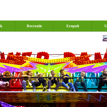
ek
Recreatie
Eropuit
U