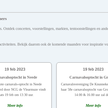
mers
s. Ontdek concerten, voorstellingen, markten, tentoonstellingen en ande
iviteiten. Bekijk daarom ook de komende maanden voor inspiratie voo
19 feb 2023
19 feb 2023
avalsoptocht in Neede
Carnavalsoptocht in G
ote carnavals-optocht in Neede
Carnavalsvereniging De Knunnekes
erd door NCG de Vlearmuze vindt
haar 58e carnavalsoptocht van Gr
aats 19 feb om 13:30 uur.
14.00 & 16.00 uur zal de
Meer info
Meer info