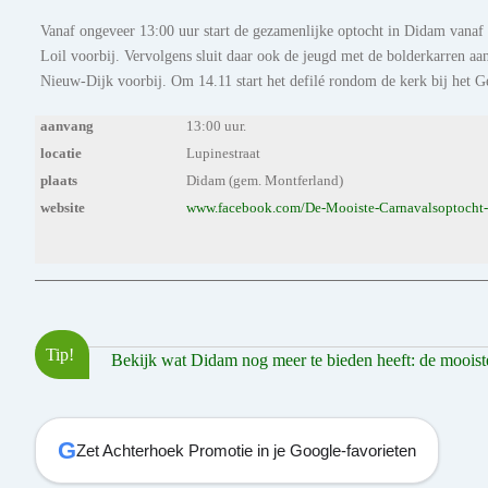
Vanaf ongeveer 13:00 uur start de gezamenlijke optocht in Didam vanaf 
Loil voorbij. Vervolgens sluit daar ook de jeugd met de bolderkarren aa
Nieuw-Dijk voorbij. Om 14.11 start het defilé rondom de kerk bij het G
aanvang
13:00 uur.
locatie
Lupinestraat
plaats
Didam (gem. Montferland)
website
www.facebook.com/De-Mooiste-Carnavalsoptoch
Tip!
Bekijk wat Didam nog meer te bieden heeft: de mooiste 
G
Zet Achterhoek Promotie in je Google-favorieten