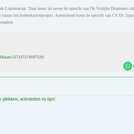
de Lupinestraat. Daar komt als eerste de optocht van De Vrolijke Drammers ui
n vanuit het bolderkarrenproject. Aansluitend komt de optocht van CV De 11jes 
einplein
t-Didam-527337274107520/
plekken, activiteiten en tips!