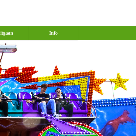
itgaan
Info