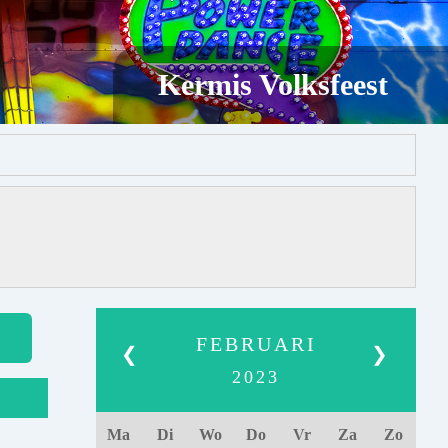
Kermis Volksfeest
FEBRUARI
❮
❯
2023
Ma
Di
Wo
Do
Vr
Za
Zo