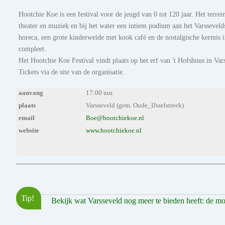
Hootchie Koe is een festival voor de jeugd van 0 tot 120 jaar. Het terrei
theater en muziek en bij het water een intiem podium aan het Varsseveldse
horeca, een grote kinderweide met kook café en de nostalgische kermis 
compleet.
Het Hootchie Koe Festival vindt plaats op het erf van 't Hofshuus in Var
Tickets via de site van de organisatie.
aanvang
17:00 uur.
plaats
Varsseveld (gem. Oude_IJsselstreek)
email
Boe@hootchiekoe.nl
website
www.hootchiekoe.nl
Tip!
Bekijk wat Varsseveld nog meer te bieden heeft: de mooi