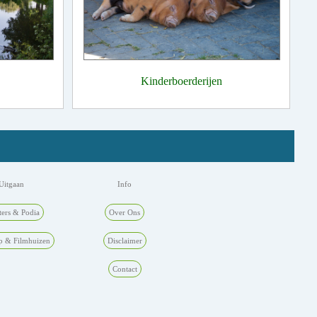
Kinderboerderijen
Uitgaan
Info
ters & Podia
Over Ons
p & Filmhuizen
Disclaimer
Contact