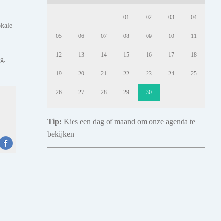
01
02
03
04
okale
05
06
07
08
09
10
11
12
13
14
15
16
17
18
eg.
19
20
21
22
23
24
25
26
27
28
29
30
Tip:
Kies een dag of maand om onze agenda te
bekijken