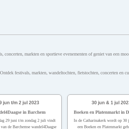
ivals, concerten, markten en sportieve evenementen of geniet van een mo
dek festivals, markten, wandeltochten, fietstochten, concerten en cultu
9 jun t/m 2 jul 2023
30 jun & 1 jul 202
el4Daagse in Barchem
Boeken en Platenmarkt in 
ag 29 juni t/m zondag 2 juli vindt
In de Catharinakerk wordt op 30 j
ie van de Barchemse wandel4Daagse
een Boeken en Platenmarkt ge