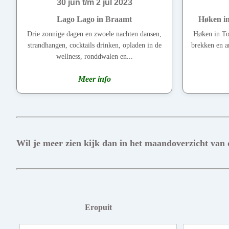
30 jun t/m 2 jul 2023
Lago Lago in Braamt
Høken in
Drie zonnige dagen en zwoele nachten dansen,
Høken in To
strandhangen, cocktails drinken, opladen in de
brekken en a
wellness, ronddwalen en...
Meer info
Wil je meer zien kijk dan in het maandoverzicht van
Eropuit