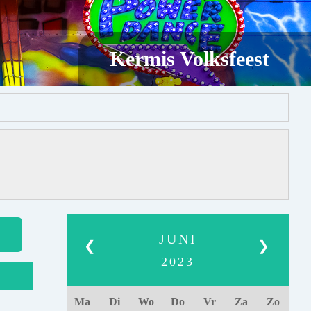
Kermis Volksfeest
JUNI
❮
❯
2023
Ma
Di
Wo
Do
Vr
Za
Zo