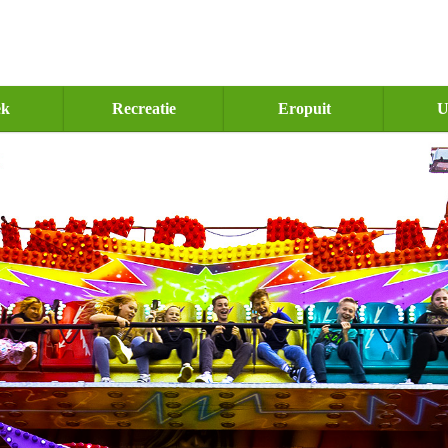
ek
Recreatie
Eropuit
U