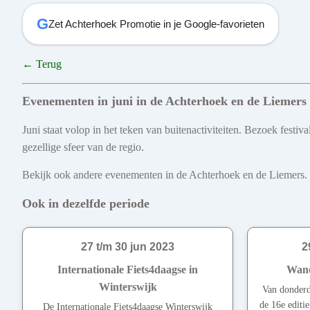
G
Zet Achterhoek Promotie in je Google-favorieten
← Terug
Evenementen in juni in de Achterhoek en de Liemers
Juni staat volop in het teken van buitenactiviteiten. Bezoek fest
gezellige sfeer van de regio.
Bekijk ook andere evenementen in de Achterhoek en de Liemers. Ont
Ook in dezelfde periode
27 t/m 30 jun 2023
2
Internationale Fiets4daagse in
Wand
Winterswijk
Van donderd
de 16e edit
De Internationale Fiets4daagse Winterswijk