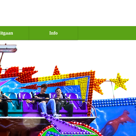
itgaan
Info