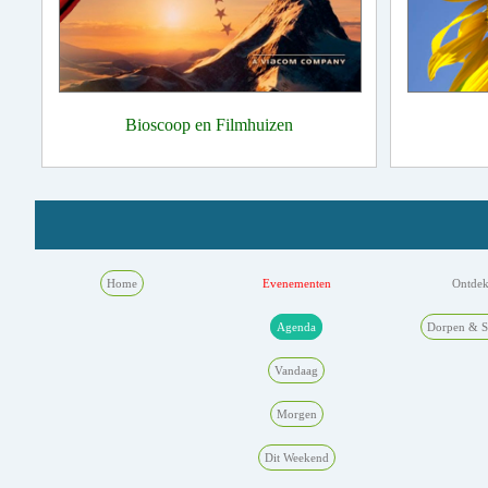
Bioscoop en Filmhuizen
Home
Evenementen
Ontde
Agenda
Dorpen & S
Vandaag
Morgen
Dit Weekend