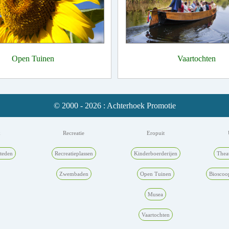
Open Tuinen
Vaartochten
© 2000 - 2026 : Achterhoek Promotie
k
Recreatie
Eropuit
teden
Recreatieplassen
Kinderboerderijen
Thea
Zwembaden
Open Tuinen
Bioscoo
Musea
Vaartochten