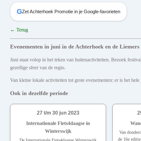
G
Zet Achterhoek Promotie in je Google-favorieten
← Terug
Evenementen in juni in de Achterhoek en de Liemers
Juni staat volop in het teken van buitenactiviteiten. Bezoek fest
gezellige sfeer van de regio.
Van kleine lokale activiteiten tot grote evenementen: er is het he
Ook in dezelfde periode
27 t/m 30 jun 2023
2
Internationale Fiets4daagse in
Wand
Winterswijk
Van donderd
de 16e edit
De Internationale Fiets4daagse Winterswijk