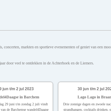
ivals, concerten, markten en sportieve evenementen of geniet van een mo
le jaar door veel te ontdekken in de Achterhoek en de Liemers.
9 jun t/m 2 jul 2023
30 jun t/m 2 jul 20
el4Daagse in Barchem
Lago Lago in Braa
ag 29 juni t/m zondag 2 juli vindt
Drie zonnige dagen en zwoele nac
ie van de Barchemse wandel4Daagse
strandhangen, cocktails drinken, 