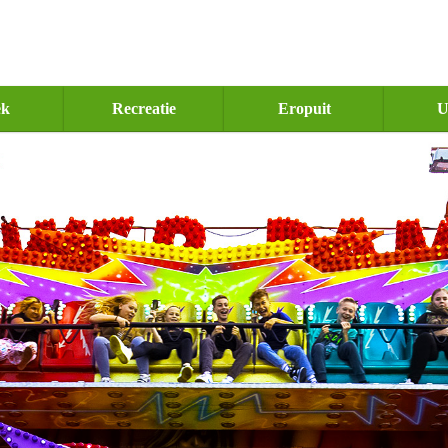
ek
Recreatie
Eropuit
U