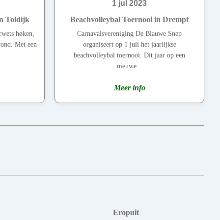
1 jul 2023
n Toldijk
Beachvolleybal Toernooi in Drempt
rwets høken,
Carnavalsvereniging De Blauwe Snep
vond. Met een
organiseert op 1 juli het jaarlijkse
beachvolleybal toernooi. Dit jaar op een
nieuwe...
Meer info
Eropuit