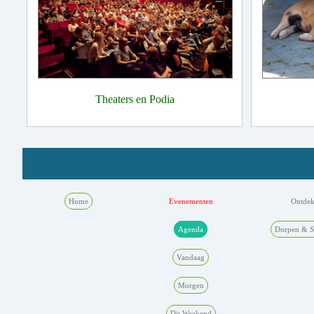
Theaters en Podia
Home
Evenementen
Ontde
Agenda
Dorpen & S
Vandaag
Morgen
Dit Weekend