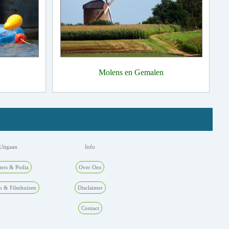
Molens en Gemalen
Uitgaan
Info
ters & Podia
Over Ons
p & Filmhuizen
Disclaimer
Contact