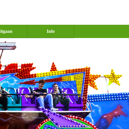
itgaan
Info