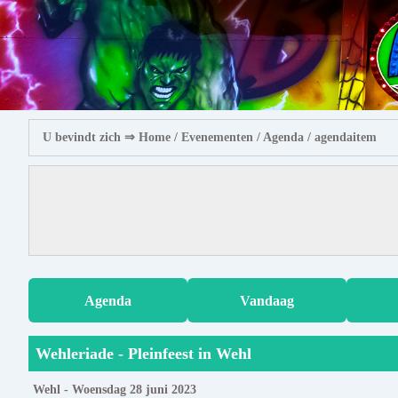
U bevindt zich ⇒
Home
/ Evenementen /
Agenda
/ agendaitem
Agenda
Vandaag
Wehleriade - Pleinfeest in Wehl
Wehl - Woensdag 28 juni 2023