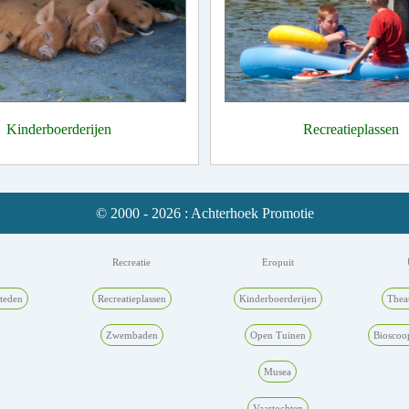
Kinderboerderijen
Recreatieplassen
© 2000 - 2026 : Achterhoek Promotie
k
Recreatie
Eropuit
teden
Recreatieplassen
Kinderboerderijen
Thea
Zwembaden
Open Tuinen
Bioscoo
Musea
Vaartochten