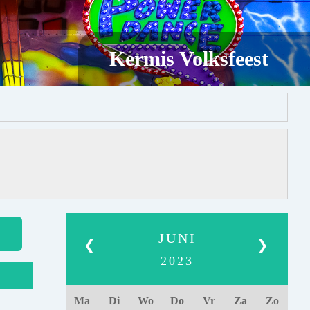
Kermis Volksfeest
JUNI
❮
❯
2023
Ma
Di
Wo
Do
Vr
Za
Zo