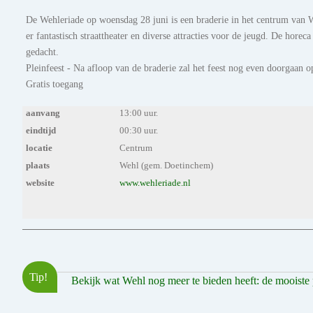
De Wehleriade op woensdag 28 juni is een braderie in het centrum van We
er fantastisch straattheater en diverse attracties voor de jeugd. De hor
gedacht.
Pleinfeest - Na afloop van de braderie zal het feest nog even doorgaan 
Gratis toegang
aanvang
13:00 uur.
eindtijd
00:30 uur.
locatie
Centrum
plaats
Wehl (gem. Doetinchem)
website
www.wehleriade.nl
Tip!
Bekijk wat Wehl nog meer te bieden heeft: de mooiste pl