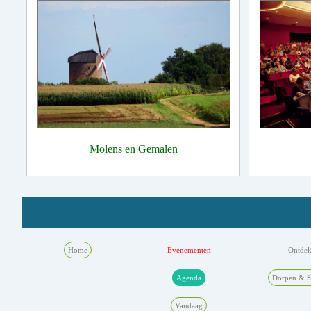
Molens en Gemalen
Home
Evenementen
Ontde
Agenda
Dorpen & S
Vandaag