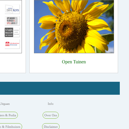
Open Tuinen
Uitgaan
Info
ters & Podia
Over Ons
p & Filmhuizen
Disclaimer