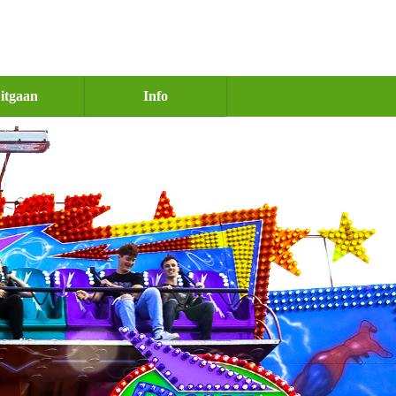
itgaan
Info