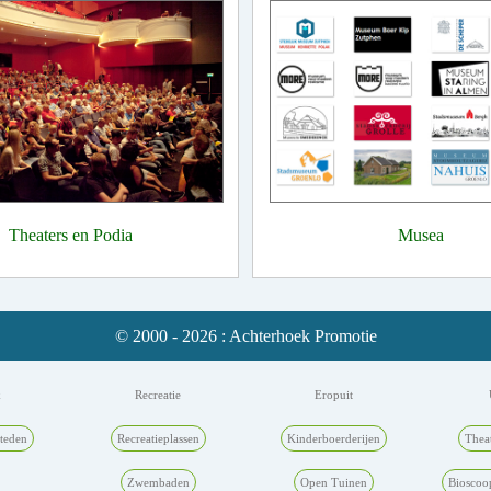
Theaters en Podia
Musea
© 2000 - 2026 : Achterhoek Promotie
k
Recreatie
Eropuit
teden
Recreatieplassen
Kinderboerderijen
Thea
Zwembaden
Open Tuinen
Bioscoo