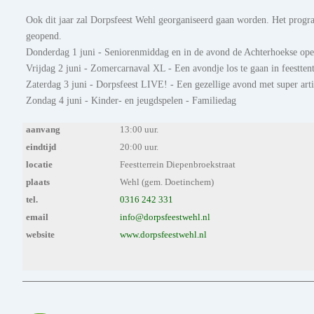
Ook dit jaar zal Dorpsfeest Wehl georganiseerd gaan worden. Het progra
geopend.
Donderdag 1 juni - Seniorenmiddag en in de avond de Achterhoekse open
Vrijdag 2 juni - Zomercarnaval XL - Een avondje los te gaan in feesttent
Zaterdag 3 juni - Dorpsfeest LIVE! - Een gezellige avond met super arti
Zondag 4 juni - Kinder- en jeugdspelen - Familiedag
aanvang
13:00 uur.
eindtijd
20:00 uur.
locatie
Feestterrein Diepenbroekstraat
plaats
Wehl (gem. Doetinchem)
tel.
0316 242 331
email
info@dorpsfeestwehl.nl
website
www.dorpsfeestwehl.nl