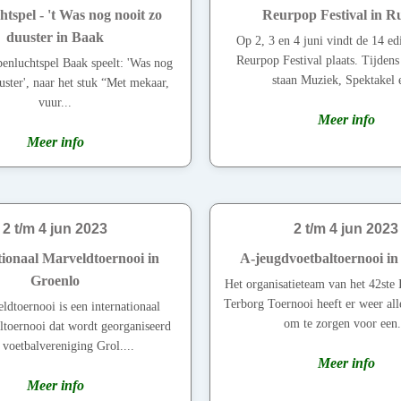
tspel - 't Was nog nooit zo
Reurpop Festival in R
duuster in Baak
Op 2, 3 en 4 juni vindt de 14 edi
Reurpop Festival plaats. Tijdens 
penluchtspel Baak speelt: 'Was nog
staan Muziek, Spektakel e
uster', naar het stuk “Met mekaar,
vuur...
Meer info
Meer info
2 t/m 4 jun 2023
2 t/m 4 jun 2023
tionaal Marveldtoernooi in
A-jeugdvoetbaltoernooi in
Groenlo
Het organisatieteam van het 42ste 
Terborg Toernooi heeft er weer all
ldtoernooi is een internationaal
om te zorgen voor een.
ltoernooi dat wordt georganiseerd
 voetbalvereniging Grol....
Meer info
Meer info