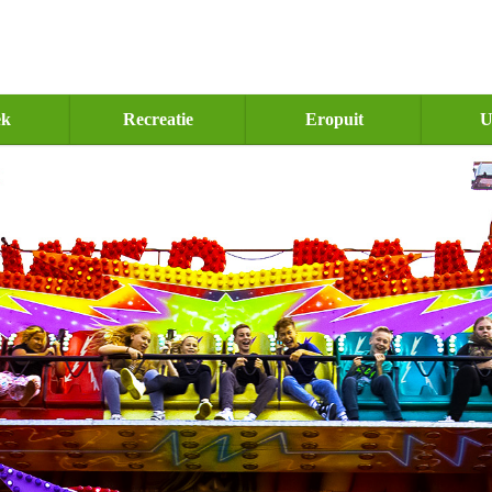
ek
Recreatie
Eropuit
U