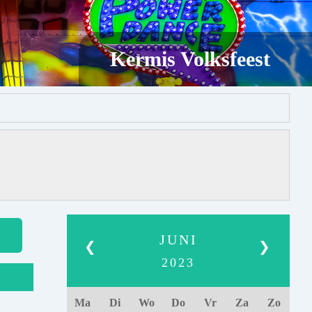
Kermis Volksfeest
JUNI
❮
❯
2023
Ma
Di
Wo
Do
Vr
Za
Zo