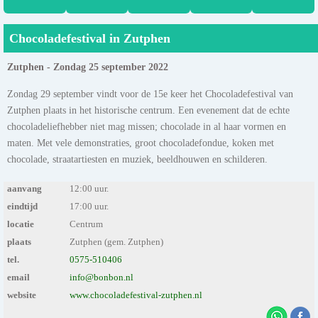
Chocoladefestival in Zutphen
Zutphen - Zondag 25 september 2022
Zondag 29 september vindt voor de 15e keer het Chocoladefestival van
Zutphen plaats in het historische centrum. Een evenement dat de echte
chocoladeliefhebber niet mag missen; chocolade in al haar vormen en
maten. Met vele demonstraties, groot chocoladefondue, koken met
chocolade, straatartiesten en muziek, beeldhouwen en schilderen.
aanvang
12:00 uur.
eindtijd
17:00 uur.
locatie
Centrum
plaats
Zutphen (gem. Zutphen)
tel.
0575-510406
email
info@bonbon.nl
website
www.chocoladefestival-zutphen.nl