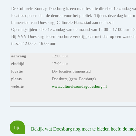
De Culturele Zondag Doesburg is een manifestatie die elke 1e zondag v
locaties openen dan de deuren voor het publiek. Tijdens deze dag kunt u
binnenstad van Doesburg, Culturele Hanzestad aan de IJssel.
Openingstijden: elke 1e zondag van de maand van 12:00 – 17:00 uur. Dee
Bij VVV Doesburg is een brochure verkrijgbaar met daarop een wandelr
tussen 12:00 en 16:00 uur.
aanvang
12:00 uur.
eindtijd
17:00 uur.
locatie
Div locaties binnenstad
plaats
Doesburg (gem. Doesburg)
website
www.culturelezondagdoesburg.nl
Tip!
Bekijk wat Doesburg nog meer te bieden heeft: de moois