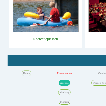
Recreatieplassen
Home
Evenementen
Ontde
Agenda
Dorpen & S
Vandaag
Morgen