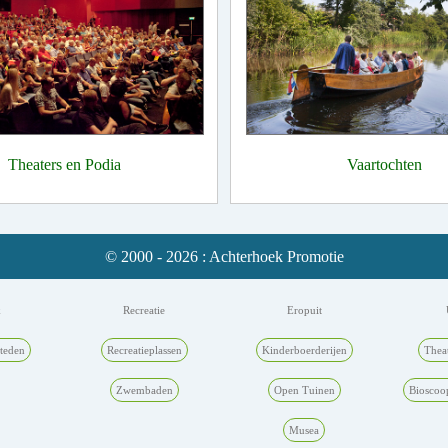
Theaters en Podia
Vaartochten
© 2000 - 2026 : Achterhoek Promotie
k
Recreatie
Eropuit
teden
Recreatieplassen
Kinderboerderijen
Thea
Zwembaden
Open Tuinen
Bioscoo
Musea