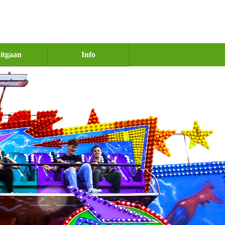
itgaan
Info