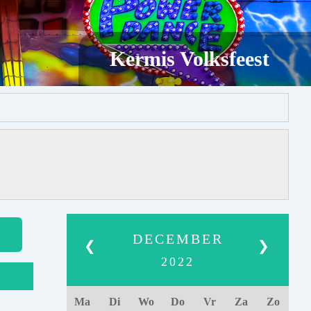
Kermis Volksfeest
DECEMBER
❮
❯
2022
Ma
Di
Wo
Do
Vr
Za
Zo