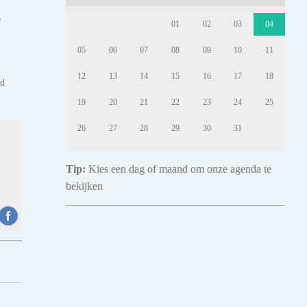
e
01
02
03
04
05
06
07
08
09
10
11
12
13
14
15
16
17
18
nd
19
20
21
22
23
24
25
26
27
28
29
30
31
Tip:
Kies een dag of maand om onze agenda te
bekijken