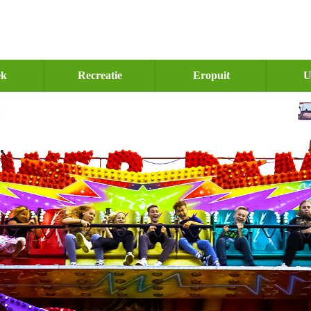
ek
Recreatie
Eropuit
U