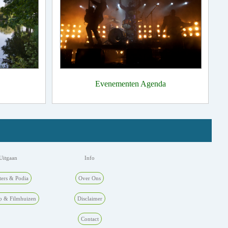
Evenementen Agenda
Uitgaan
Info
ters & Podia
Over Ons
p & Filmhuizen
Disclaimer
Contact