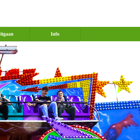
itgaan
Info