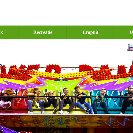
ek
Recreatie
Eropuit
U