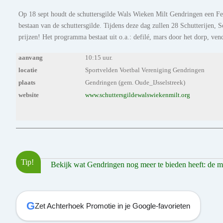
Op 18 sept houdt de schuttersgilde Wals Wieken Milt Gendringen een Fed
bestaan van de schuttersgilde. Tijdens deze dag zullen 28 Schutterijen, 
prijzen! Het programma bestaat uit o.a.: defilé, mars door het dorp, ven
aanvang
10:15 uur.
locatie
Sportvelden Voetbal Vereniging Gendringen
plaats
Gendringen (gem. Oude_IJsselstreek)
website
www.schuttersgildewalswiekenmilt.org
Tip!
Bekijk wat Gendringen nog meer te bieden heeft: de moo
G
Zet Achterhoek Promotie in je Google-favorieten