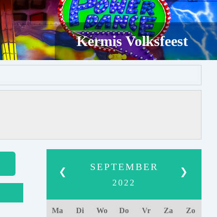
Kermis Volksfeest
SEPTEMBER
❮
❯
2022
Ma
Di
Wo
Do
Vr
Za
Zo