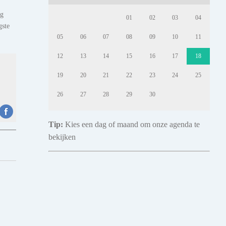
ig
01
02
03
04
gste
05
06
07
08
09
10
11
12
13
14
15
16
17
18
19
20
21
22
23
24
25
26
27
28
29
30
Tip:
Kies een dag of maand om onze agenda te
bekijken