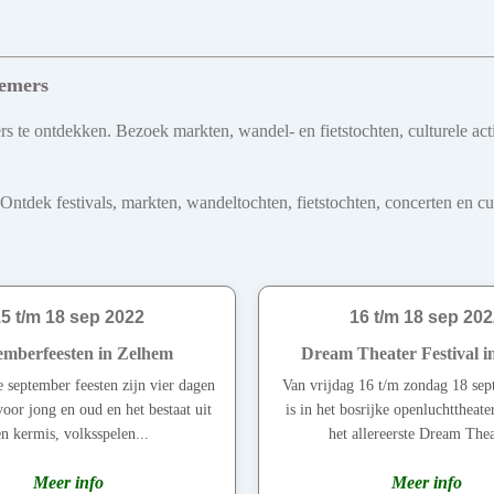
iemers
 te ontdekken. Bezoek markten, wandel- en fietstochten, culturele act
dek festivals, markten, wandeltochten, fietstochten, concerten en cultu
5 t/m 18 sep 2022
16 t/m 18 sep 20
emberfeesten in Zelhem
Dream Theater Festival i
september feesten zijn vier dagen
Van vrijdag 16 t/m zondag 18 se
voor jong en oud en het bestaat uit
is in het bosrijke openluchttheat
n kermis, volksspelen...
het allereerste Dream Theat
Meer info
Meer info