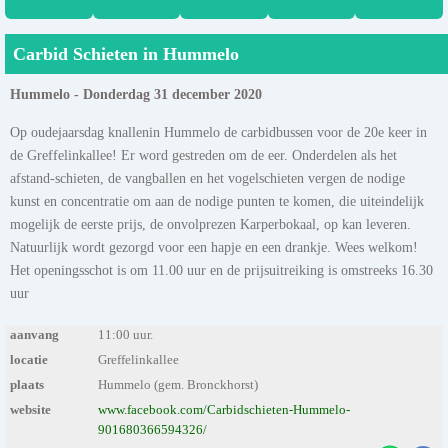
Carbid Schieten in Hummelo
Hummelo - Donderdag 31 december 2020
Op oudejaarsdag knallenin Hummelo de carbidbussen voor de 20e keer in
de Greffelinkallee! Er word gestreden om de eer. Onderdelen als het
afstand-schieten, de vangballen en het vogelschieten vergen de nodige
kunst en concentratie om aan de nodige punten te komen, die uiteindelijk
mogelijk de eerste prijs, de onvolprezen Karperbokaal, op kan leveren.
Natuurlijk wordt gezorgd voor een hapje en een drankje. Wees welkom!
Het openingsschot is om 11.00 uur en de prijsuitreiking is omstreeks 16.30
uur
aanvang
11:00 uur.
locatie
Greffelinkallee
plaats
Hummelo (gem. Bronckhorst)
website
www.facebook.com/Carbidschieten-Hummelo-
901680366594326/