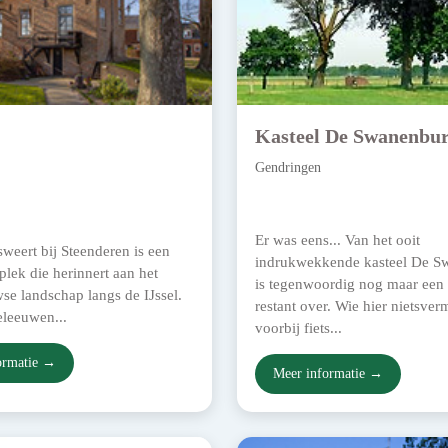
Kasteel De Swanenbu
Gendringen
Er was eens... Van het ooit
weert bij Steenderen is een
indrukwekkende kasteel De S
 plek die herinnert aan het
is tegenwoordig nog maar een 
e landschap langs de IJssel.
restant over. Wie hier nietsve
eleeuwen...
voorbij fiets...
ormatie →
Meer informatie →