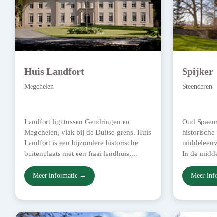
Huis Landfort
Spijker
Megchelen
Steenderen
Landfort ligt tussen Gendringen en
Oud Spaens
Megchelen, vlak bij de Duitse grens. Huis
historische
Landfort is een bijzondere historische
middeleeuws
buitenplaats met een fraai landhuis,...
In de midd
Meer informatie →
Meer inf