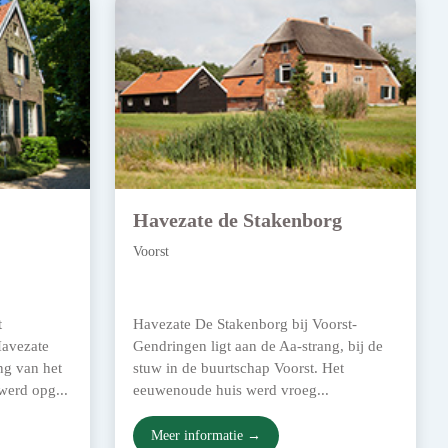
Havezate de Stakenborg
Voorst
t
Havezate De Stakenborg bij Voorst-
Havezate
Gendringen ligt aan de Aa-strang, bij de
ng van het
stuw in de buurtschap Voorst. Het
 werd opg...
eeuwenoude huis werd vroeg...
Meer informatie →