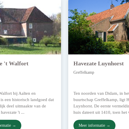
e 't Walfort
Havezate Luynhorst
Greffelkamp
alfort bij Aalten en
Ten noorden van Didam, in he
is een historisch landgoed dat
buurtschap Greffelkamp, ligt 
ijk deel uitmaakte van de
Luynhorst. De eerste vermeldi
havezate 't ...
huis dateert uit 1410, toen het
ormatie →
Meer informatie →