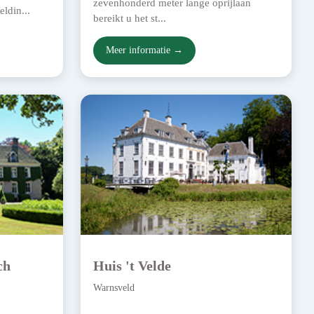
zevenhonderd meter lange oprijlaan
ldin...
bereikt u het st...
Meer informatie →
ch
Huis 't Velde
Warnsveld