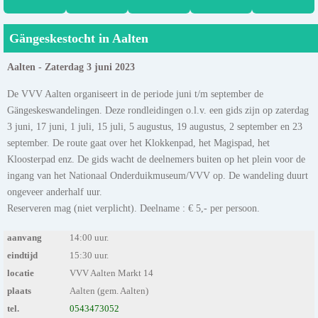
Gängeskestocht in Aalten
Aalten - Zaterdag 3 juni 2023
De VVV Aalten organiseert in de periode juni t/m september de
Gängeskeswandelingen. Deze rondleidingen o.l.v. een gids zijn op zaterdag
3 juni, 17 juni, 1 juli, 15 juli, 5 augustus, 19 augustus, 2 september en 23
september. De route gaat over het Klokkenpad, het Magispad, het
Kloosterpad enz. De gids wacht de deelnemers buiten op het plein voor de
ingang van het Nationaal Onderduikmuseum/VVV op. De wandeling duurt
ongeveer anderhalf uur.
Reserveren mag (niet verplicht). Deelname : € 5,- per persoon.
aanvang
14:00 uur.
eindtijd
15:30 uur.
locatie
VVV Aalten Markt 14
plaats
Aalten (gem. Aalten)
tel.
0543473052